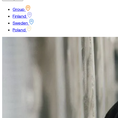
Group
Finland
Sweden
Poland