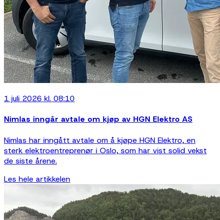
1 juli 2026 kl. 08:10
Nimlas inngår avtale om kjøp av HGN Elektro AS
Nimlas har inngått avtale om å kjøpe HGN Elektro, en
sterk elektroentreprenør i Oslo, som har vist solid vekst
de siste årene.
Les hele artikkelen