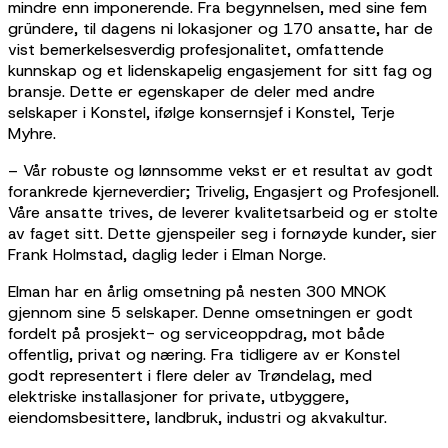
mindre enn imponerende. Fra begynnelsen, med sine fem
gründere, til dagens ni lokasjoner og 170 ansatte, har de
vist bemerkelsesverdig profesjonalitet, omfattende
kunnskap og et lidenskapelig engasjement for sitt fag og
bransje. Dette er egenskaper de deler med andre
selskaper i Konstel, ifølge konsernsjef i Konstel, Terje
Myhre.
– Vår robuste og lønnsomme vekst er et resultat av godt
forankrede kjerneverdier; Trivelig, Engasjert og Profesjonell.
Våre ansatte trives, de leverer kvalitetsarbeid og er stolte
av faget sitt. Dette gjenspeiler seg i fornøyde kunder, sier
Frank Holmstad, daglig leder i Elman Norge.
Elman har en årlig omsetning på nesten 300 MNOK
gjennom sine 5 selskaper. Denne omsetningen er godt
fordelt på prosjekt- og serviceoppdrag, mot både
offentlig, privat og næring. Fra tidligere av er Konstel
godt representert i flere deler av Trøndelag, med
elektriske installasjoner for private, utbyggere,
eiendomsbesittere, landbruk, industri og akvakultur.