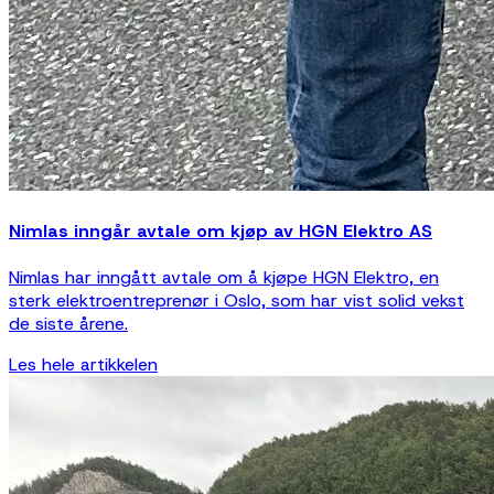
Nimlas inngår avtale om kjøp av HGN Elektro AS
Nimlas har inngått avtale om å kjøpe HGN Elektro, en
sterk elektroentreprenør i Oslo, som har vist solid vekst
de siste årene.
Les hele artikkelen