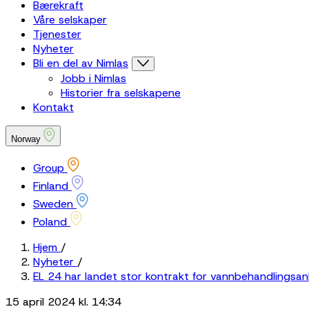
Bærekraft
Våre selskaper
Tjenester
Nyheter
Bli en del av Nimlas
Jobb i Nimlas
Historier fra selskapene
Kontakt
Norway
Group
Finland
Sweden
Poland
Hjem
/
Nyheter
/
EL 24 har landet stor kontrakt for vannbehandlingsanl
15 april 2024 kl. 14:34