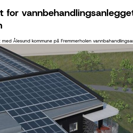
kt for vannbehandlingsanlegget
n
t med Ålesund kommune på Fremmerholen vannbahandlingsanle